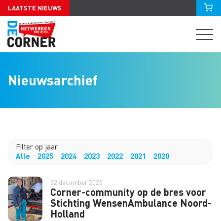
LAATSTE NIEUWS
Nieuwsarchief
Filter op jaar
Alle
2025
2024
2023
2022
2021
2020
22 december 2025
Corner-community op de bres voor
Stichting WensenAmbulance Noord-
Holland