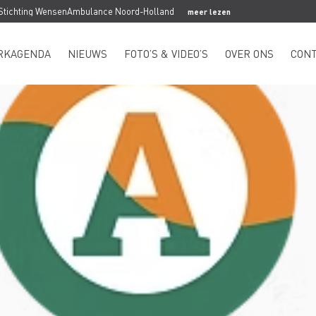
 Stichting WensenAmbulance Noord-Holland
meer lezen
RKAGENDA
NIEUWS
FOTO’S & VIDEO’S
OVER ONS
CON