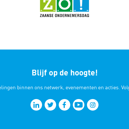
Blijf op de hoogte!
kkelingen binnen ons netwerk, evenementen en acties. Vo