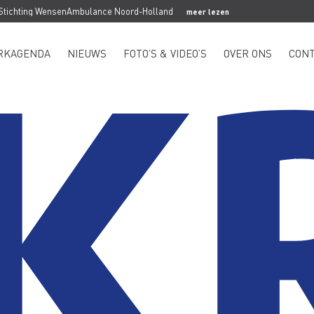
 Stichting WensenAmbulance Noord-Holland
meer lezen
RKAGENDA
NIEUWS
FOTO’S & VIDEO’S
OVER ONS
CON