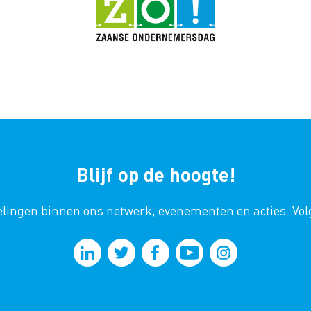
Blijf op de hoogte!
kkelingen binnen ons netwerk, evenementen en acties. Vo