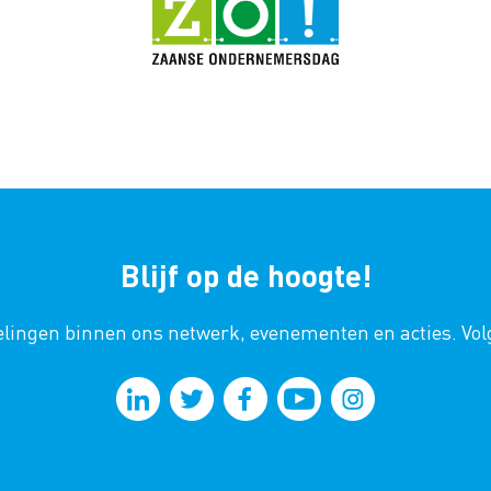
Blijf op de hoogte!
kkelingen binnen ons netwerk, evenementen en acties. Vo