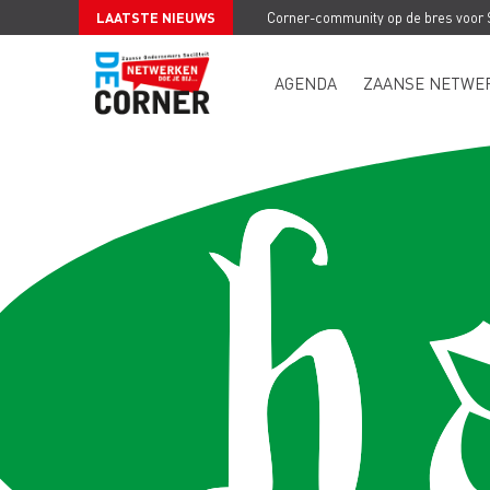
LAATSTE NIEUWS
Corner-community op de bres voor
AGENDA
ZAANSE NETWE