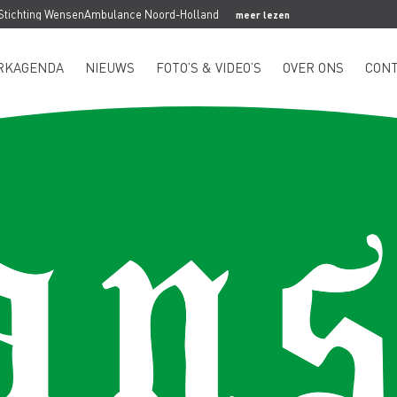
 Stichting WensenAmbulance Noord-Holland
meer lezen
RKAGENDA
NIEUWS
FOTO’S & VIDEO’S
OVER ONS
CON