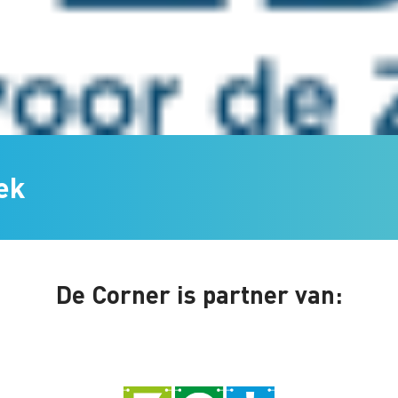
ek
De Corner is partner van: