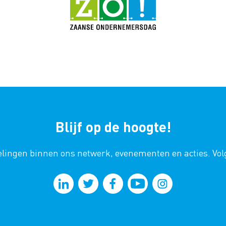
Blijf op de hoogte!
kkelingen binnen ons netwerk, evenementen en acties. Vo