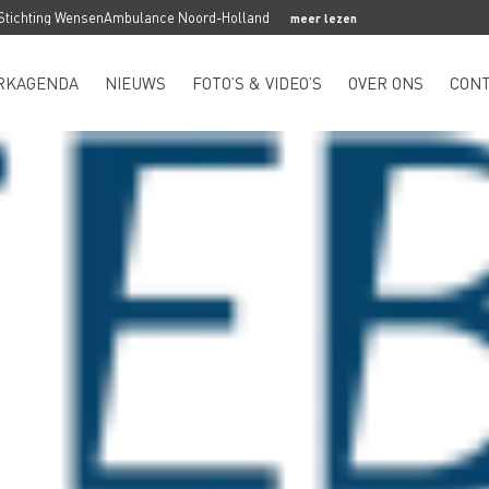
 Stichting WensenAmbulance Noord-Holland
meer lezen
RKAGENDA
NIEUWS
FOTO’S & VIDEO’S
OVER ONS
CON