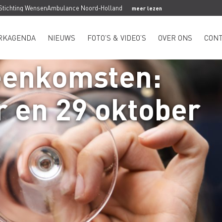
 Stichting WensenAmbulance Noord-Holland
meer lezen
RKAGENDA
NIEUWS
FOTO’S & VIDEO’S
OVER ONS
CON
eenkomsten:
 en 29 oktober