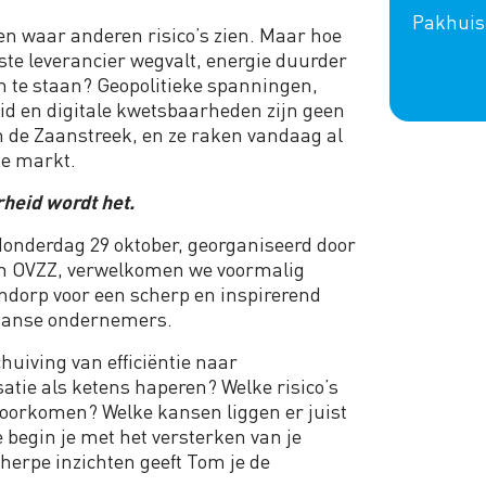
Pakhuis
n waar anderen risico’s zien. Maar hoe
aste leverancier wegvalt, energie duurder
n te staan? Geopolitieke spanningen,
id en digitale kwetsbaarheden zijn geen
n de Zaanstreek, en ze raken vandaag al
 je markt.
heid wordt het.
donderdag 29 oktober, georganiseerd door
n OVZZ, verwelkomen we voormalig
orp voor een scherp en inspirerend
Zaanse ondernemers.
huiving van efficiëntie naar
atie als ketens haperen? Welke risico’s
voorkomen? Welke kansen liggen er juist
begin je met het versterken van je
herpe inzichten geeft Tom je de