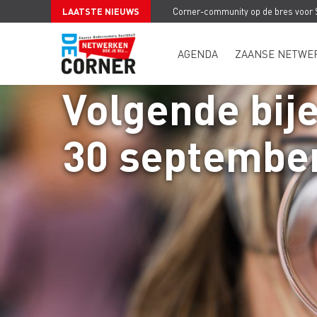
LAATSTE NIEUWS
Corner-community op de bres voor
AGENDA
ZAANSE NETWE
Volgende bij
30 september