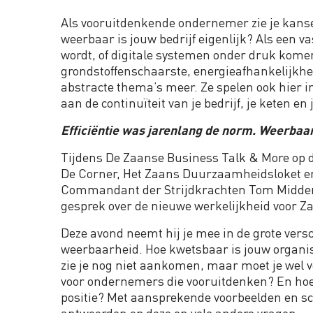
Als vooruitdenkende ondernemer zie je kanse
weerbaar is jouw bedrijf eigenlijk? Als een v
wordt, of digitale systemen onder druk kome
grondstoffenschaarste, energieafhankelijkhe
abstracte thema’s meer. Ze spelen ook hier i
aan de continuïteit van je bedrijf, je keten en
Efficiëntie was jarenlang de norm. Weerbaar
Tijdens De Zaanse Business Talk & More op 
De Corner, Het Zaans Duurzaamheidsloket e
Commandant der Strijdkrachten Tom Middend
gesprek over de nieuwe werkelijkheid voor 
Deze avond neemt hij je mee in de grote versc
weerbaarheid. Hoe kwetsbaar is jouw organis
zie je nog niet aankomen, maar moet je wel 
voor ondernemers die vooruitdenken? En hoe 
positie? Met aansprekende voorbeelden en sc
antwoorden op deze en vele andere vragen.