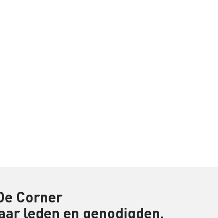
 De Corner
aar leden en genodigden.