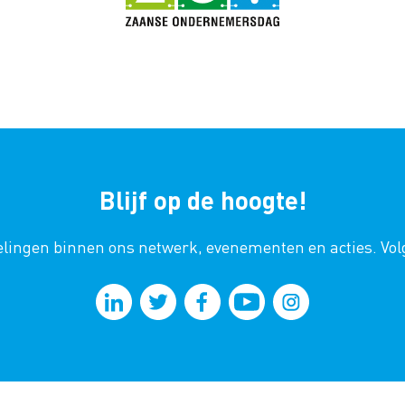
Blijf op de hoogte!
kkelingen binnen ons netwerk, evenementen en acties. Vo